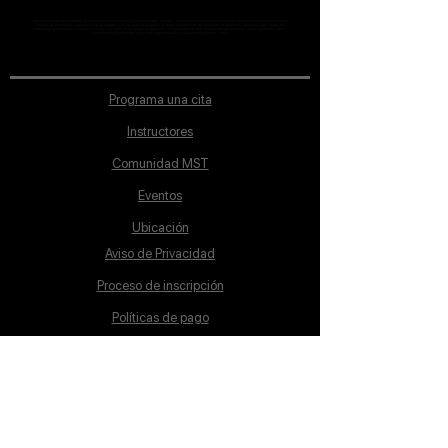
MST Concept Design Academy no cuenta con sucursales. Los profesores MST (únicos y acreditados como tales) son los que aparecen publicados en nuestra
sección de Profesores; cualquiera que se ostente como tal pero no aparezca en dicha sección será desconocido en automático por la escuela. Todos los
materiales académicos mostrados en clase, así como en los grupos académicos son propiedad de MST Concept Design Academy, están registrados ante la
autoridad correspondiente y por tanto está prohibida su reproducción parcial o total.
Programa una cita
Instructores
Comunidad MST
Eventos
Ubicación
Aviso de Privacidad
Proceso de inscripción
Políticas de pago
Política de Inclusión
Reglamento
Contacto