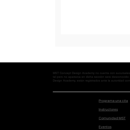
MST Concept Design Academy no cuenta con sucursales. L
tal pero no aparezca en dicha sección será desconocido
Design Academy, están registrados ante la autoridad corre
Programa una cita
Instructores
Comunidad MST
Eventos