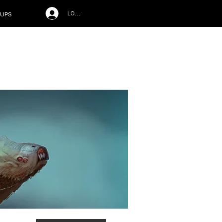
LOG IN
UPS