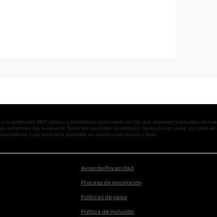
os profesores MST (únicos y acreditados como tales) son los que aparecen publicados en nues
 en automático por la escuela. Todos los materiales académicos mostrados en clase, así como 
spondiente y por tanto está prohibida su reproducción parcial o total.
Aviso de Privacidad
Proceso de inscripción
Políticas de pago
Política de Inclusión