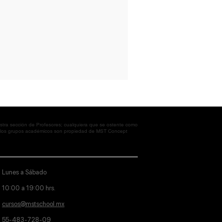
tra sección de Profesores; cualquiera que se ostente como
en los grupos académicos son propiedad de MST Concept
Lunes a Sábado
10:00 a 19:00 hrs.
cursos@mstschool.mx
55-483-728-09