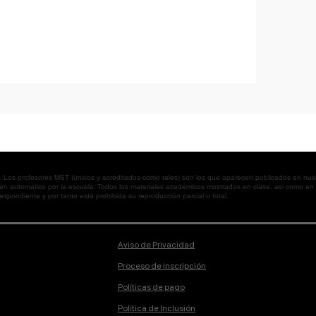
os profesores MST (únicos y acreditados como tales) son los que aparecen publicados en nues
 en automático por la escuela. Todos los materiales académicos mostrados en clase, así como 
spondiente y por tanto está prohibida su reproducción parcial o total.
Aviso de Privacidad
Proceso de inscripción
Políticas de pago
Política de Inclusión