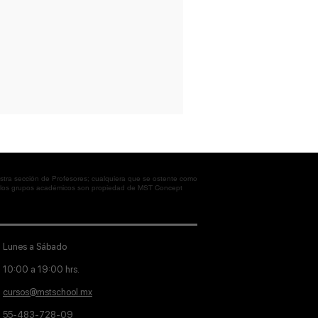
tra sección de Profesores; cualquiera que se ostente como
en los grupos académicos son propiedad de MST Concept
Lunes a Sábado
10:00 a 19:00 hrs.
cursos@mstschool.mx
55-483-728-09