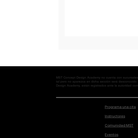
MST Concept Design Academy no cuenta con sucursales. L
tal pero no aparezca en dicha sección será desconocido
Design Academy, están registrados ante la autoridad corre
Programa una cita
Instructores
Comunidad MST
Eventos