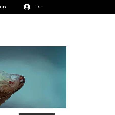
LOG IN
UPS