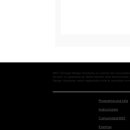
MST Concept Design Academy no cuenta con sucursales. L
tal pero no aparezca en dicha sección será desconocido
Design Academy, están registrados ante la autoridad corre
Programa una cita
Instructores
Comunidad MST
Eventos