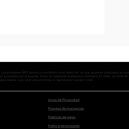
os profesores MST (únicos y acreditados como tales) son los que aparecen publicados en nues
 en automático por la escuela. Todos los materiales académicos mostrados en clase, así como 
spondiente y por tanto está prohibida su reproducción parcial o total.
Aviso de Privacidad
Proceso de inscripción
Políticas de pago
Política de Inclusión