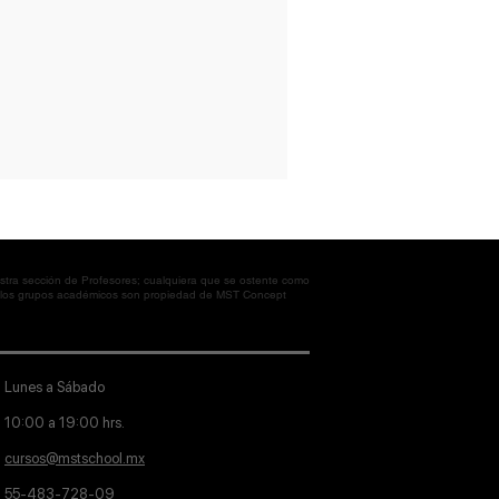
tra sección de Profesores; cualquiera que se ostente como
en los grupos académicos son propiedad de MST Concept
Lunes a Sábado
10:00 a 19:00 hrs.
cursos@mstschool.mx
55-483-728-09