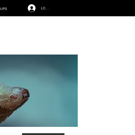
LOG IN
UPS