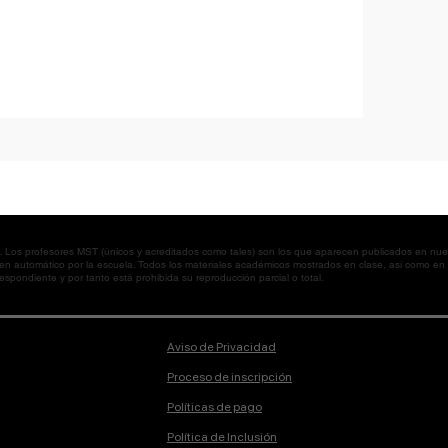
os profesores MST (únicos y acreditados como tales) son los que aparecen publicados en nues
 en automático por la escuela. Todos los materiales académicos mostrados en clase, así como 
spondiente y por tanto está prohibida su reproducción parcial o total.
Aviso de Privacidad
Proceso de inscripción
Políticas de pago
Política de Inclusión