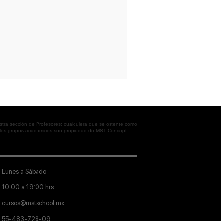
tra sección de Profesores; cualquiera que se ostente como
en los grupos académicos son propiedad de MST Concept
Lunes a Sábado
10:00 a 19:00 hrs.
cursos@mstschool.mx
55-483-728-09