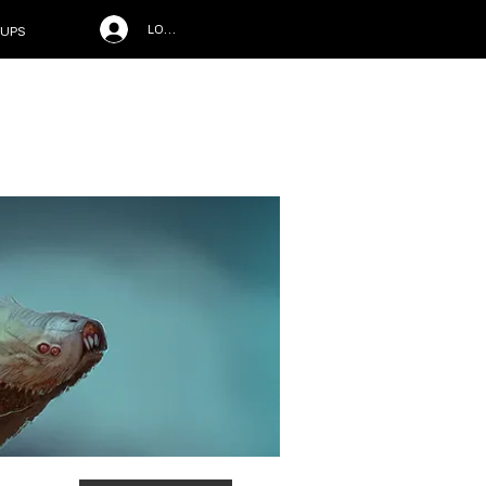
LOG IN
UPS