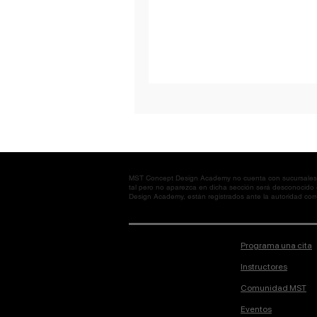
MST Concept Design Academy no cuenta con sucursales. L
tal pero no aparezca en dicha sección será desconocido
Design Academy, están registrados ante la autoridad corre
Programa una cita
Instructores
Comunidad MST
Eventos