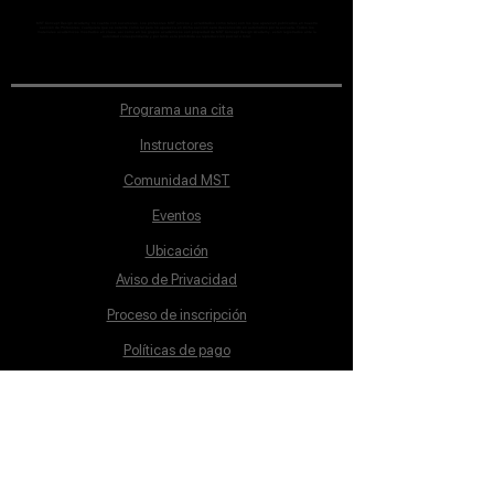
MST Concept Design Academy no cuenta con sucursales. Los profesores MST (únicos y acreditados como tales) son los que aparecen publicados en nuestra
sección de Profesores; cualquiera que se ostente como tal pero no aparezca en dicha sección será desconocido en automático por la escuela. Todos los
materiales académicos mostrados en clase, así como en los grupos académicos son propiedad de MST Concept Design Academy, están registrados ante la
autoridad correspondiente y por tanto está prohibida su reproducción parcial o total.
Programa una cita
Instructores
Comunidad MST
Eventos
Ubicación
Aviso de Privacidad
Proceso de inscripción
Políticas de pago
Política de Inclusión
Reglamento
Contacto