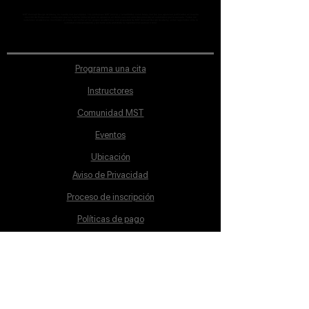
MST Concept Design Academy no cuenta con sucursales. Los profesores MST (únicos y acreditados como tales) son los que aparecen publicados en nuestra
sección de Profesores; cualquiera que se ostente como tal pero no aparezca en dicha sección será desconocido en automático por la escuela. Todos los
materiales académicos mostrados en clase, así como en los grupos académicos son propiedad de MST Concept Design Academy, están registrados ante la
autoridad correspondiente y por tanto está prohibida su reproducción parcial o total.
Programa una cita
Instructores
Comunidad MST
Eventos
Ubicación
Aviso de Privacidad
Proceso de inscripción
Políticas de pago
Política de Inclusión
Reglamento
Contacto