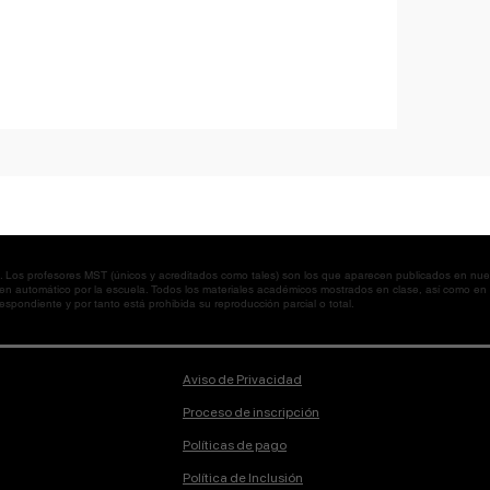
os profesores MST (únicos y acreditados como tales) son los que aparecen publicados en nues
 en automático por la escuela. Todos los materiales académicos mostrados en clase, así como 
spondiente y por tanto está prohibida su reproducción parcial o total.
Aviso de Privacidad
Proceso de inscripción
Políticas de pago
Política de Inclusión