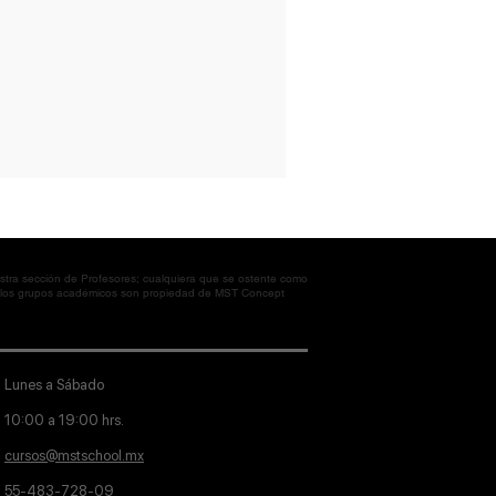
tra sección de Profesores; cualquiera que se ostente como
en los grupos académicos son propiedad de MST Concept
Lunes a Sábado
10:00 a 19:00 hrs.
cursos@mstschool.mx
55-483-728-09