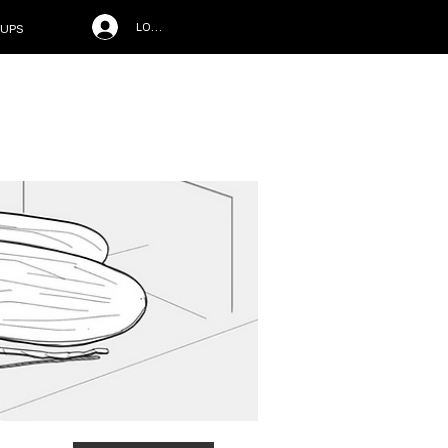
LOG IN
UPS