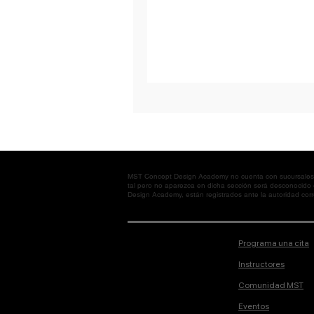
MST Concept Design Academy no cuenta con sucursales. L
tal pero no aparezca en dicha sección será desconocido
Design Academy, están registrados ante la autoridad corre
Programa una cita
Instructores
Comunidad MST
Eventos