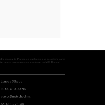
tra sección de Profesores; cualquiera que se ostente como
en los grupos académicos son propiedad de MST Concept
Lunes a Sábado
10:00 a 19:00 hrs.
cursos@mstschool.mx
55-483-728-09