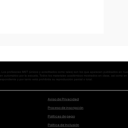
os profesores MST (únicos y acreditados como tales) son los que aparecen publicados en nues
 en automático por la escuela. Todos los materiales académicos mostrados en clase, así como 
spondiente y por tanto está prohibida su reproducción parcial o total.
Aviso de Privacidad
Proceso de inscripción
Políticas de pago
Política de Inclusión