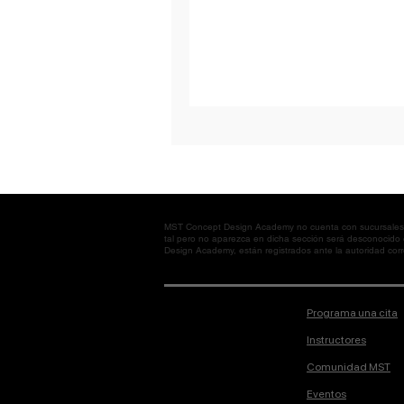
MST Concept Design Academy no cuenta con sucursales. L
tal pero no aparezca en dicha sección será desconocido
Design Academy, están registrados ante la autoridad corre
Programa una cita
Instructores
Comunidad MST
Eventos