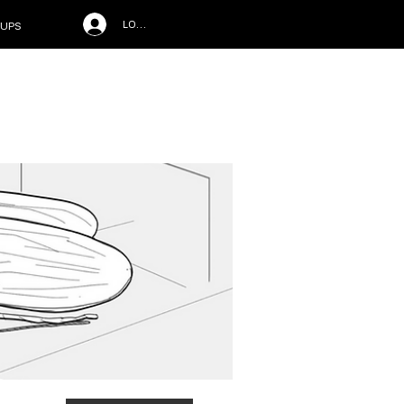
LOG IN
UPS