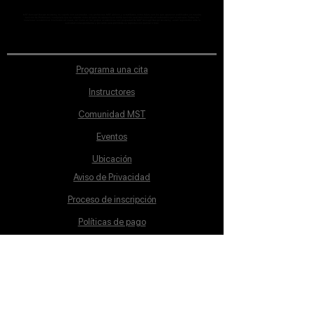
MST Concept Design Academy no cuenta con sucursales. Los profesores MST (únicos y acreditados como tales) son los que aparecen publicados en nuestra
sección de Profesores; cualquiera que se ostente como tal pero no aparezca en dicha sección será desconocido en automático por la escuela. Todos los
materiales académicos mostrados en clase, así como en los grupos académicos son propiedad de MST Concept Design Academy, están registrados ante la
autoridad correspondiente y por tanto está prohibida su reproducción parcial o total.
Programa una cita
Instructores
Comunidad MST
Eventos
Ubicación
Aviso de Privacidad
Proceso de inscripción
Políticas de pago
Política de Inclusión
Reglamento
Contacto