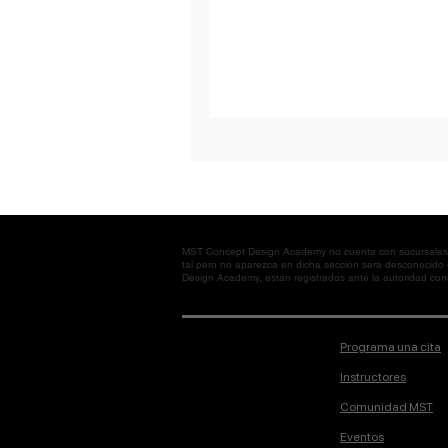
MST Concept Design Academy no cuenta con sucursales. L
tal pero no aparezca en dicha sección será desconocido
Design Academy, están registrados ante la autoridad corre
Programa una cita
Instructores
Comunidad MST
Eventos