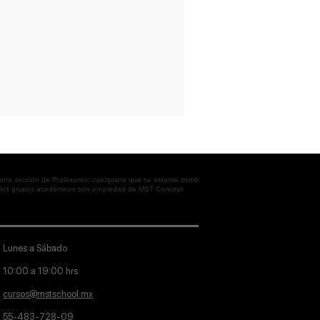
tra sección de Profesores; cualquiera que se ostente como
en los grupos académicos son propiedad de MST Concept
Lunes a Sábado
10:00 a 19:00 hrs.
cursos@mstschool.mx
55-483-728-09