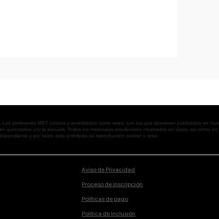
os profesores MST (únicos y acreditados como tales) son los que aparecen publicados en nues
 en automático por la escuela. Todos los materiales académicos mostrados en clase, así como 
spondiente y por tanto está prohibida su reproducción parcial o total.
Aviso de Privacidad
Proceso de inscripción
Políticas de pago
Política de Inclusión