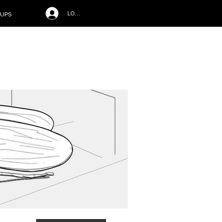
LOG IN
UPS