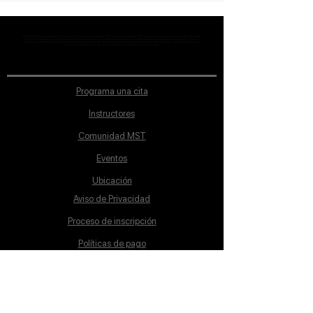
MST Concept Design Academy no cuenta con sucursales. Los profesores MST (únicos y acreditados como tales) son los que aparecen publicados en nuestra
sección de Profesores; cualquiera que se ostente como tal pero no aparezca en dicha sección será desconocido en automático por la escuela. Todos los
materiales académicos mostrados en clase, así como en los grupos académicos son propiedad de MST Concept Design Academy, están registrados ante la
autoridad correspondiente y por tanto está prohibida su reproducción parcial o total.
Programa una cita
Instructores
Comunidad MST
Eventos
Ubicación
Aviso de Privacidad
Proceso de inscripción
Políticas de pago
Política de Inclusión
Reglamento
Contacto