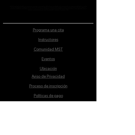
MST Concept Design Academy no cuenta con sucursales. Los profesores MST (únicos y acreditados como tales) son los que aparecen publicados en nuestra
sección de Profesores; cualquiera que se ostente como tal pero no aparezca en dicha sección será desconocido en automático por la escuela. Todos los
materiales académicos mostrados en clase, así como en los grupos académicos son propiedad de MST Concept Design Academy, están registrados ante la
autoridad correspondiente y por tanto está prohibida su reproducción parcial o total.
Programa una cita
Instructores
Comunidad MST
Eventos
Ubicación
Aviso de Privacidad
Proceso de inscripción
Políticas de pago
Política de Inclusión
Reglamento
Contacto