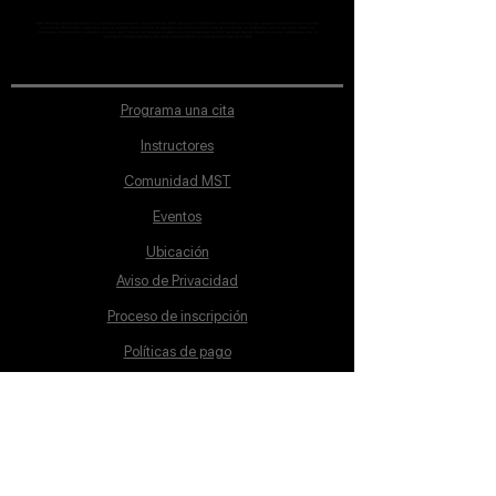
MST Concept Design Academy no cuenta con sucursales. Los profesores MST (únicos y acreditados como tales) son los que aparecen publicados en nuestra
sección de Profesores; cualquiera que se ostente como tal pero no aparezca en dicha sección será desconocido en automático por la escuela. Todos los
materiales académicos mostrados en clase, así como en los grupos académicos son propiedad de MST Concept Design Academy, están registrados ante la
autoridad correspondiente y por tanto está prohibida su reproducción parcial o total.
Programa una cita
Instructores
Comunidad MST
Eventos
Ubicación
Aviso de Privacidad
Proceso de inscripción
Políticas de pago
Política de Inclusión
Reglamento
Contacto