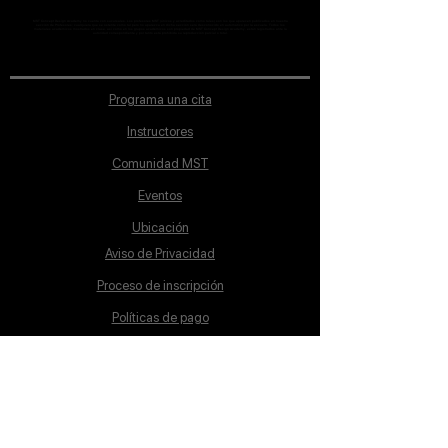
MST Concept Design Academy no cuenta con sucursales. Los profesores MST (únicos y acreditados como tales) son los que aparecen publicados en nuestra
sección de Profesores; cualquiera que se ostente como tal pero no aparezca en dicha sección será desconocido en automático por la escuela. Todos los
materiales académicos mostrados en clase, así como en los grupos académicos son propiedad de MST Concept Design Academy, están registrados ante la
autoridad correspondiente y por tanto está prohibida su reproducción parcial o total.
Programa una cita
Instructores
Comunidad MST
Eventos
Ubicación
Aviso de Privacidad
Proceso de inscripción
Políticas de pago
Política de Inclusión
Reglamento
Contacto