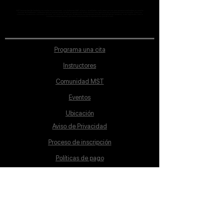
MST Concept Design Academy no cuenta con sucursales. Los profesores MST (únicos y acreditados como tales) son los que aparecen publicados en nuestra
sección de Profesores; cualquiera que se ostente como tal pero no aparezca en dicha sección será desconocido en automático por la escuela. Todos los
materiales académicos mostrados en clase, así como en los grupos académicos son propiedad de MST Concept Design Academy, están registrados ante la
autoridad correspondiente y por tanto está prohibida su reproducción parcial o total.
Programa una cita
Instructores
Comunidad MST
Eventos
Ubicación
Aviso de Privacidad
Proceso de inscripción
Políticas de pago
Política de Inclusión
Reglamento
Contacto