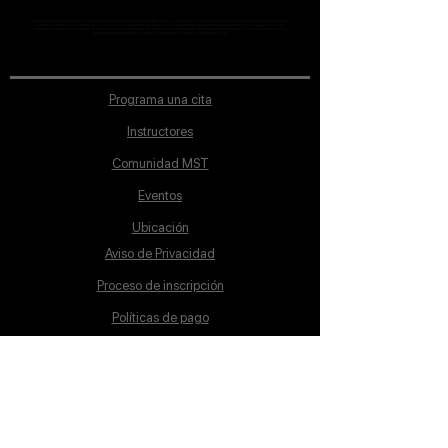
MST Concept Design Academy no cuenta con sucursales. Los profesores MST (únicos y acreditados como tales) son los que aparecen publicados en nuestra
sección de Profesores; cualquiera que se ostente como tal pero no aparezca en dicha sección será desconocido en automático por la escuela. Todos los
materiales académicos mostrados en clase, así como en los grupos académicos son propiedad de MST Concept Design Academy, están registrados ante la
autoridad correspondiente y por tanto está prohibida su reproducción parcial o total.
Programa una cita
Instructores
Comunidad MST
Eventos
Ubicación
Aviso de Privacidad
Proceso de inscripción
Políticas de pago
Política de Inclusión
Reglamento
Contacto