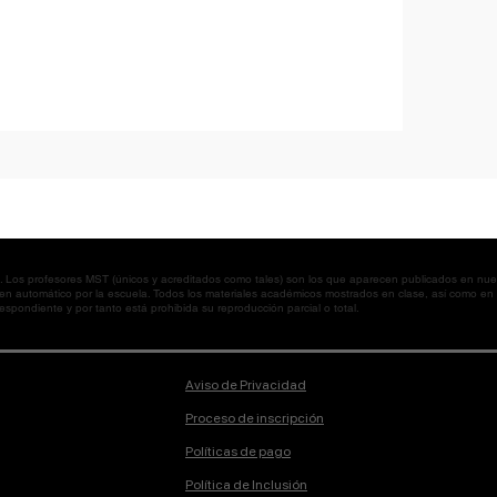
os profesores MST (únicos y acreditados como tales) son los que aparecen publicados en nues
 en automático por la escuela. Todos los materiales académicos mostrados en clase, así como 
spondiente y por tanto está prohibida su reproducción parcial o total.
Aviso de Privacidad
Proceso de inscripción
Políticas de pago
Política de Inclusión