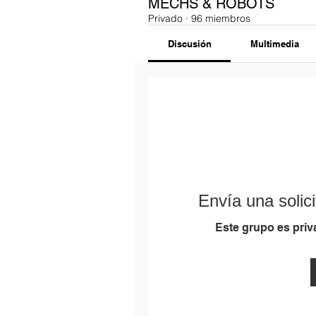
MECHS & ROBOTS
Privado
·
96 miembros
Discusión
Multimedia
Envía una solici
Este grupo es priva