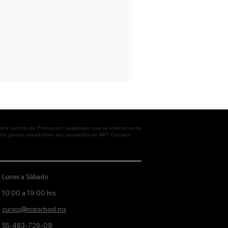
tra sección de Profesores; cualquiera que se ostente como
en los grupos académicos son propiedad de MST Concept
Lunes a Sábado
10:00 a 19:00 hrs.
cursos@mstschool.mx
55-483-728-09