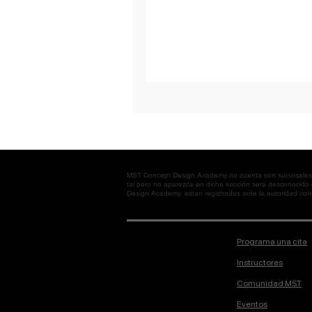
MST Concept Design Academy no cuenta con sucursales. L
tal pero no aparezca en dicha sección será desconocido
Design Academy, están registrados ante la autoridad corre
Programa una cita
Instructores
Comunidad MST
Eventos