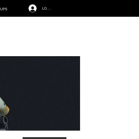
LOG IN
UPS