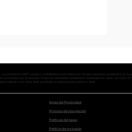
os profesores MST (únicos y acreditados como tales) son los que aparecen publicados en nues
 en automático por la escuela. Todos los materiales académicos mostrados en clase, así como 
spondiente y por tanto está prohibida su reproducción parcial o total.
Aviso de Privacidad
Proceso de inscripción
Políticas de pago
Política de Inclusión