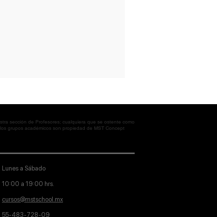
tra sección de Profesores; cualquiera que se ostente como
en los grupos académicos son propiedad de MST Concept
Lunes a Sábado
10:00 a 19:00 hrs.
cursos@mstschool.mx
55-483-728-09