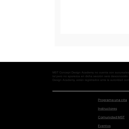
MST Concept Design Academy no cuenta con sucursales. L
tal pero no aparezca en dicha sección será desconocido
Design Academy, están registrados ante la autoridad corre
Programa una cita
Instructores
Comunidad MST
Eventos