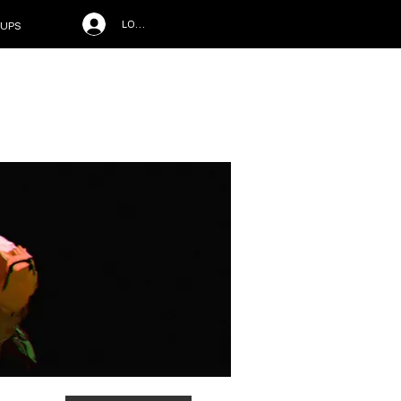
LOG IN
UPS