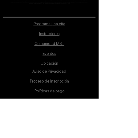
sección de Profesores; cualquiera que se ostente como tal pero no aparezca en dicha sección será desconocido en automático por la escuela. Todos los
materiales académicos mostrados en clase, así como en los grupos académicos son propiedad de MST Concept Design Academy, están registrados ante la
autoridad correspondiente y por tanto está prohibida su reproducción parcial o total.
Programa una cita
Instructores
Comunidad MST
Eventos
Ubicación
Aviso de Privacidad
Proceso de inscripción
Políticas de pago
Política de Inclusión
Reglamento
Contacto