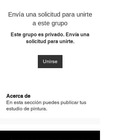
Envía una solicitud para unirte
a este grupo
Este grupo es privado. Envía una
solicitud para unirte.
Unirse
Acerca de
En esta sección puedes publicar tus
estudio de pintura.
MST Concept Design Academy no cuenta con sucursales. Los profesores MST (únicos y acreditados como tales) son los que aparecen publicados en nuestra