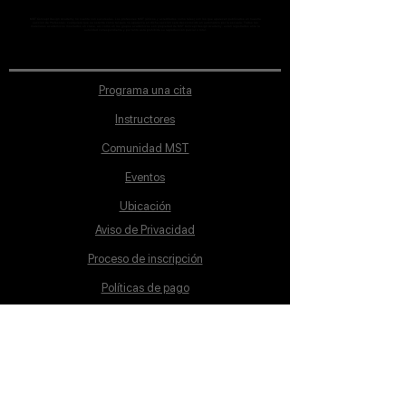
MST Concept Design Academy no cuenta con sucursales. Los profesores MST (únicos y acreditados como tales) son los que aparecen publicados en nuestra
sección de Profesores; cualquiera que se ostente como tal pero no aparezca en dicha sección será desconocido en automático por la escuela. Todos los
materiales académicos mostrados en clase, así como en los grupos académicos son propiedad de MST Concept Design Academy, están registrados ante la
autoridad correspondiente y por tanto está prohibida su reproducción parcial o total.
Programa una cita
Instructores
Comunidad MST
Eventos
Ubicación
Aviso de Privacidad
Proceso de inscripción
Políticas de pago
Política de Inclusión
Reglamento
Contacto