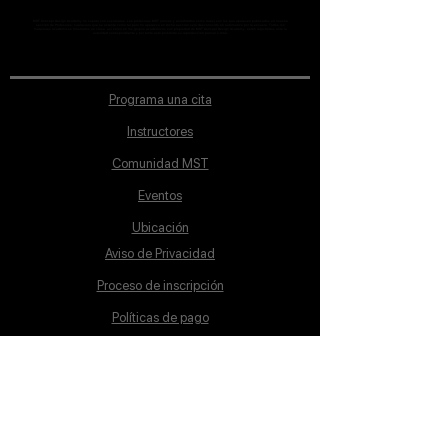
MST Concept Design Academy no cuenta con sucursales. Los profesores MST (únicos y acreditados como tales) son los que aparecen publicados en nuestra
sección de Profesores; cualquiera que se ostente como tal pero no aparezca en dicha sección será desconocido en automático por la escuela. Todos los
materiales académicos mostrados en clase, así como en los grupos académicos son propiedad de MST Concept Design Academy, están registrados ante la
autoridad correspondiente y por tanto está prohibida su reproducción parcial o total.
Programa una cita
Instructores
Comunidad MST
Eventos
Ubicación
Aviso de Privacidad
Proceso de inscripción
Políticas de pago
Política de Inclusión
Reglamento
Contacto