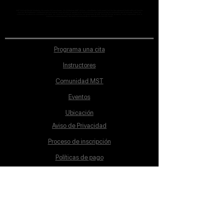
MST Concept Design Academy no cuenta con sucursales. Los profesores MST (únicos y acreditados como tales) son los que aparecen publicados en nuestra
sección de Profesores; cualquiera que se ostente como tal pero no aparezca en dicha sección será desconocido en automático por la escuela. Todos los
materiales académicos mostrados en clase, así como en los grupos académicos son propiedad de MST Concept Design Academy, están registrados ante la
autoridad correspondiente y por tanto está prohibida su reproducción parcial o total.
Programa una cita
Instructores
Comunidad MST
Eventos
Ubicación
Aviso de Privacidad
Proceso de inscripción
Políticas de pago
Política de Inclusión
Reglamento
Contacto