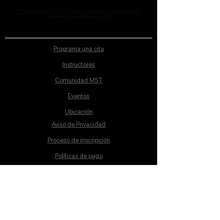
MST Concept Design Academy no cuenta con sucursales. Los profesores MST (únicos y acreditados como tales) son los que aparecen publicados en nuestra
sección de Profesores; cualquiera que se ostente como tal pero no aparezca en dicha sección será desconocido en automático por la escuela. Todos los
materiales académicos mostrados en clase, así como en los grupos académicos son propiedad de MST Concept Design Academy, están registrados ante la
autoridad correspondiente y por tanto está prohibida su reproducción parcial o total.
Programa una cita
Instructores
Comunidad MST
Eventos
Ubicación
Aviso de Privacidad
Proceso de inscripción
Políticas de pago
Política de Inclusión
Reglamento
Contacto