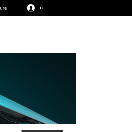
LOG IN
UPS