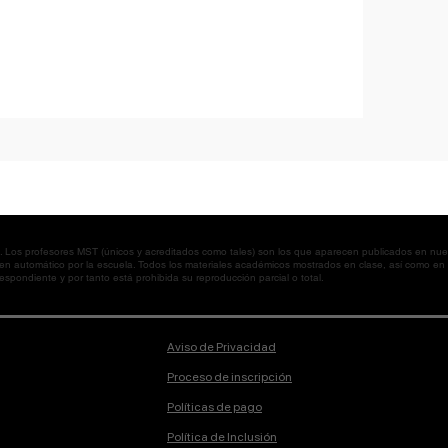
os profesores MST (únicos y acreditados como tales) son los que aparecen publicados en nues
 en automático por la escuela. Todos los materiales académicos mostrados en clase, así como 
spondiente y por tanto está prohibida su reproducción parcial o total.
Aviso de Privacidad
Proceso de inscripción
Políticas de pago
Política de Inclusión