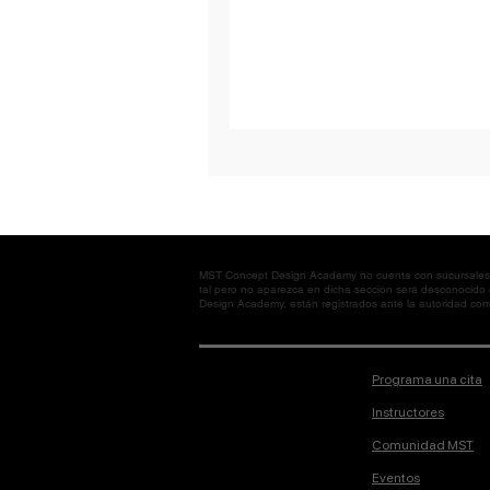
MST Concept Design Academy no cuenta con sucursales. L
tal pero no aparezca en dicha sección será desconocido
Design Academy, están registrados ante la autoridad corre
Programa una cita
Instructores
Comunidad MST
Eventos