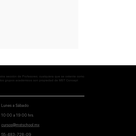
tra sección de Profesores; cualquiera que se ostente como
en los grupos académicos son propiedad de MST Concept
Lunes a Sábado
10:00 a 19:00 hrs.
cursos@mstschool.mx
55-483-728-09