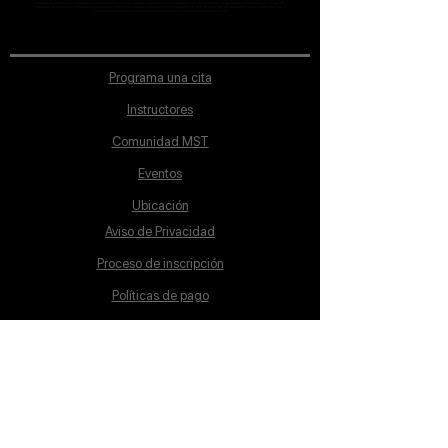
sección de Profesores; cualquiera que se ostente como tal pero no aparezca en dicha sección será desconocido en automático por la escuela. Todos los
materiales académicos mostrados en clase, así como en los grupos académicos son propiedad de MST Concept Design Academy, están registrados ante la
autoridad correspondiente y por tanto está prohibida su reproducción parcial o total.
Programa una cita
Instructores
Comunidad MST
Eventos
Ubicación
Aviso de Privacidad
Proceso de inscripción
Políticas de pago
Política de Inclusión
Reglamento
Contacto