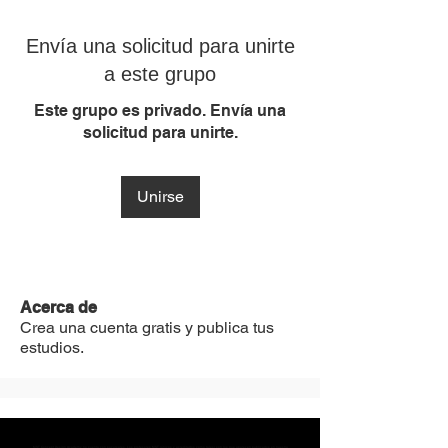
Envía una solicitud para unirte
a este grupo
Este grupo es privado. Envía una
solicitud para unirte.
Unirse
Acerca de
Crea una cuenta gratis y publica tus
estudios.
MST Concept Design Academy no cuenta con sucursales. Los profesores MST (únicos y acreditados como tales) son los que aparecen publicados en nuestra