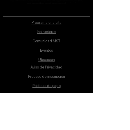
sección de Profesores; cualquiera que se ostente como tal pero no aparezca en dicha sección será desconocido en automático por la escuela. Todos los
materiales académicos mostrados en clase, así como en los grupos académicos son propiedad de MST Concept Design Academy, están registrados ante la
autoridad correspondiente y por tanto está prohibida su reproducción parcial o total.
Programa una cita
Instructores
Comunidad MST
Eventos
Ubicación
Aviso de Privacidad
Proceso de inscripción
Políticas de pago
Política de Inclusión
Reglamento
Contacto