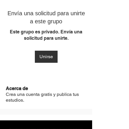
Envía una solicitud para unirte
a este grupo
Este grupo es privado. Envía una
solicitud para unirte.
Unirse
Acerca de
Crea una cuenta gratis y publica tus
estudios.
MST Concept Design Academy no cuenta con sucursales. Los profesores MST (únicos y acreditados como tales) son los que aparecen publicados en nuestra