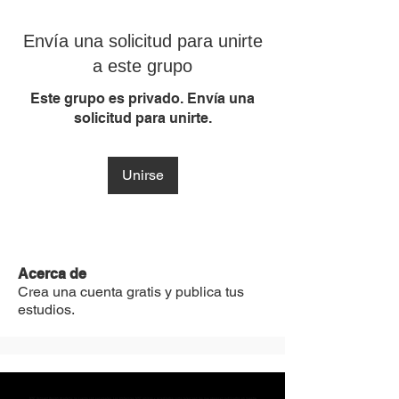
Envía una solicitud para unirte
a este grupo
Este grupo es privado. Envía una
solicitud para unirte.
Unirse
Acerca de
Crea una cuenta gratis y publica tus
estudios.
MST Concept Design Academy no cuenta con sucursales. Los profesores MST (únicos y acreditados como tales) son los que aparecen publicados en nuestra