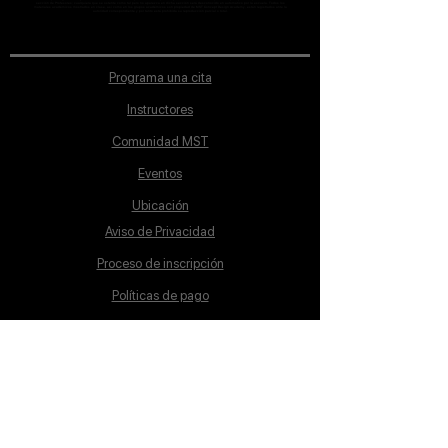
sección de Profesores; cualquiera que se ostente como tal pero no aparezca en dicha sección será desconocido en automático por la escuela. Todos los
materiales académicos mostrados en clase, así como en los grupos académicos son propiedad de MST Concept Design Academy, están registrados ante la
autoridad correspondiente y por tanto está prohibida su reproducción parcial o total.
Programa una cita
Instructores
Comunidad MST
Eventos
Ubicación
Aviso de Privacidad
Proceso de inscripción
Políticas de pago
Política de Inclusión
Reglamento
Contacto