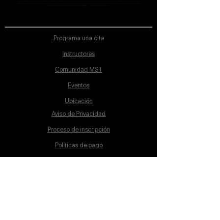
sección de Profesores; cualquiera que se ostente como tal pero no aparezca en dicha sección será desconocido en automático por la escuela. Todos los
materiales académicos mostrados en clase, así como en los grupos académicos son propiedad de MST Concept Design Academy, están registrados ante la
autoridad correspondiente y por tanto está prohibida su reproducción parcial o total.
Programa una cita
Instructores
Comunidad MST
Eventos
Ubicación
Aviso de Privacidad
Proceso de inscripción
Políticas de pago
Política de Inclusión
Reglamento
Contacto