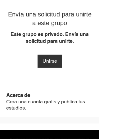
Envía una solicitud para unirte
a este grupo
Este grupo es privado. Envía una
solicitud para unirte.
Unirse
Acerca de
Crea una cuenta gratis y publica tus
estudios.
MST Concept Design Academy no cuenta con sucursales. Los profesores MST (únicos y acreditados como tales) son los que aparecen publicados en nuestra