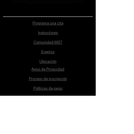
sección de Profesores; cualquiera que se ostente como tal pero no aparezca en dicha sección será desconocido en automático por la escuela. Todos los
materiales académicos mostrados en clase, así como en los grupos académicos son propiedad de MST Concept Design Academy, están registrados ante la
autoridad correspondiente y por tanto está prohibida su reproducción parcial o total.
Programa una cita
Instructores
Comunidad MST
Eventos
Ubicación
Aviso de Privacidad
Proceso de inscripción
Políticas de pago
Política de Inclusión
Reglamento
Contacto