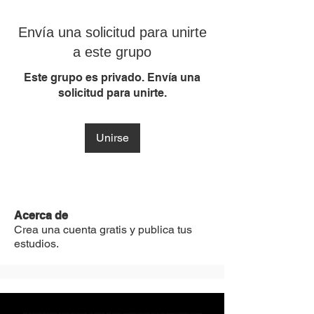
Envía una solicitud para unirte
a este grupo
Este grupo es privado. Envía una
solicitud para unirte.
Unirse
Acerca de
Crea una cuenta gratis y publica tus
estudios.
MST Concept Design Academy no cuenta con sucursales. Los profesores MST (únicos y acreditados como tales) son los que aparecen publicados en nuestra