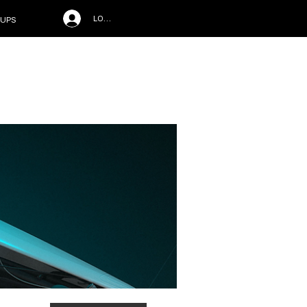
LOG IN
UPS