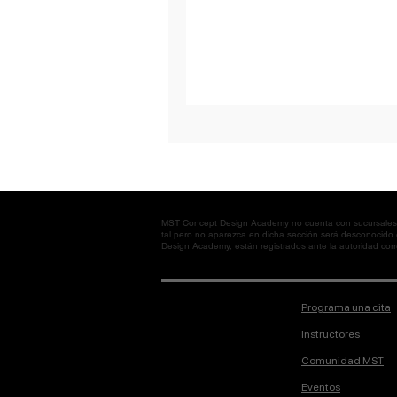
MST Concept Design Academy no cuenta con sucursales. L
tal pero no aparezca en dicha sección será desconocido
Design Academy, están registrados ante la autoridad corre
Programa una cita
Instructores
Comunidad MST
Eventos