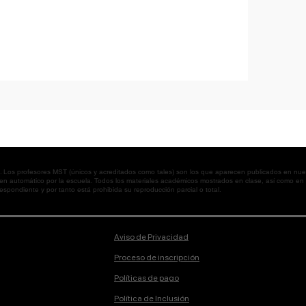
os profesores MST (únicos y acreditados como tales) son los que aparecen publicados en nues
 en automático por la escuela. Todos los materiales académicos mostrados en clase, así como 
spondiente y por tanto está prohibida su reproducción parcial o total.
Aviso de Privacidad
Proceso de inscripción
Políticas de pago
Política de Inclusión