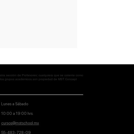
tra sección de Profesores; cualquiera que se ostente como
en los grupos académicos son propiedad de MST Concept
Lunes a Sábado
10:00 a 19:00 hrs.
cursos@mstschool.mx
55-483-728-09