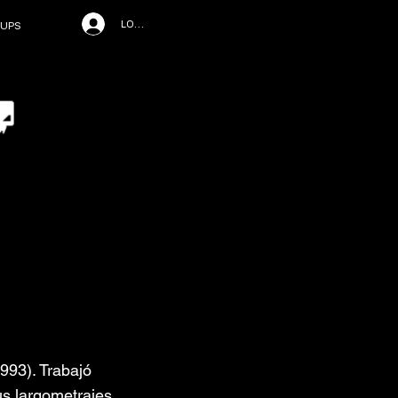
LOG IN
UPS
993). Trabajó
s largometrajes