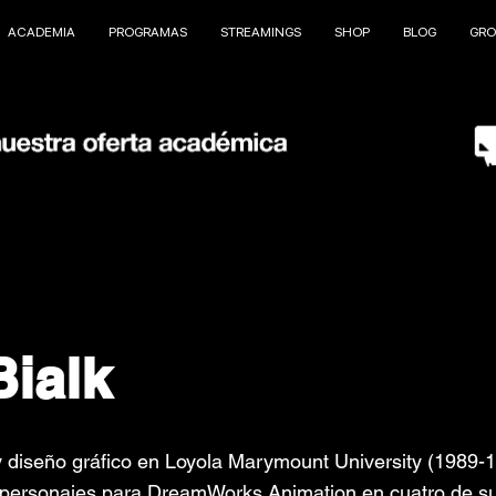
ACADEMIA
PROGRAMAS
STREAMINGS
SHOP
BLOG
GRO
ialk
 diseño gráfico en Loyola Marymount University (1989-1
personajes para DreamWorks Animation en cuatro de su