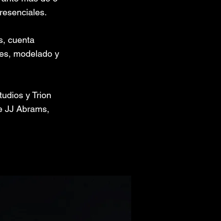
resenciales.
s, cuenta
les, modelado y
udios y Trion
e JJ Abrams,