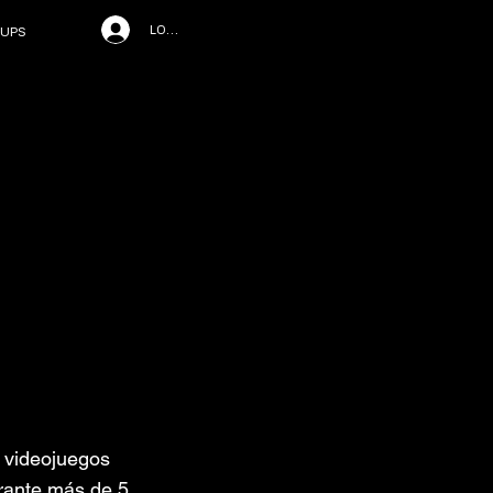
LOG IN
UPS
s videojuegos
urante más de 5