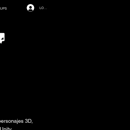
LOG IN
UPS
personajes 3D,
Unity,