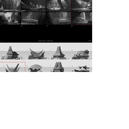
< Anterior
Siguiente >
MST Concept Design Academy no cuenta con sucursales. Los profesores MST (únicos y acreditados como tales) son los que aparecen publicados en nuestra
sección de Profesores; cualquiera que se ostente como tal pero no aparezca en dicha sección será desconocido en automático por la escuela. Todos los
materiales académicos mostrados en clase, así como en los grupos académicos son propiedad de MST Concept Design Academy, están registrados ante la