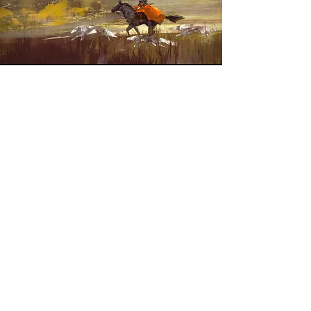
< Anterior
Siguiente >
MST Concept Design Academy no cuenta con sucursales. Los profesores MST (únicos y acreditados como tales) son los que aparecen publicados en nuestra
sección de Profesores; cualquiera que se ostente como tal pero no aparezca en dicha sección será desconocido en automático por la escuela. Todos los
materiales académicos mostrados en clase, así como en los grupos académicos son propiedad de MST Concept Design Academy, están registrados ante la
autoridad correspondiente y por tanto está prohibida su reproducción parcial o total.