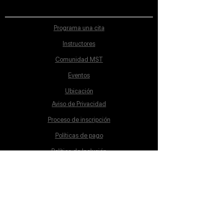
clouds, water, trees, mountains,
etc. ready for Concept Art.
The ZIP file is 17.9 Mb
Programa una cita
Instructores
Comunidad MST
Eventos
Ubicación
Aviso de Privacidad
Proceso de inscripción
Políticas de pago
Política de Inclusión
Reglamento
Contacto