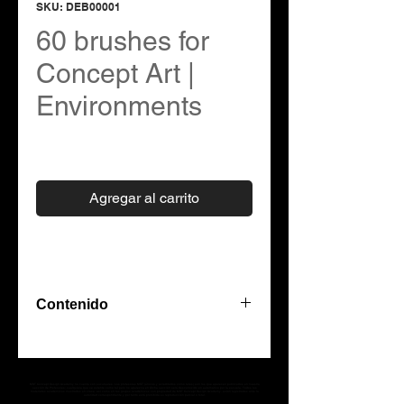
SKU: DEB00001
60 brushes for
Concept Art |
Environments
Precio
$50.00
Agregar al carrito
Contenido
In this pack you will find brushes
designed to make Environments
Concept Art. Within the collection
MST Concept Design Academy no cuenta con sucursales. Los profesores MST (únicos y acreditados como tales) son los que aparecen publicados en nuestra
sección de Profesores; cualquiera que se ostente como tal pero no aparezca en dicha sección será desconocido en automático por la escuela. Todos los
you will find: rocks, smoke,
materiales académicos mostrados en clase, así como en los grupos académicos son propiedad de MST Concept Design Academy, están registrados ante la
autoridad correspondiente y por tanto está prohibida su reproducción parcial o total.