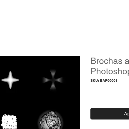
ACADEMIA
PROGRAMAS
STREAMINGS
SHOP
BLOG
GRO
Brochas a
Photosho
SKU: BAP00001
Preci
$0.00
Ag