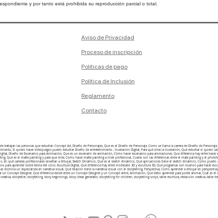
spondiente y por tanto está prohibida su reproducción parcial o total.
Aviso de Privacidad
Proceso de inscripción
Políticas de pago
Política de Inclusión
Reglamento
Contacto
onde trabajan las personas que estudian Concept Art, Diseño de Personajes, Que es el Diseño de Personaje, Como se llama la carrera de Diseño de Person
ento, Si quiero hacer videojuegos puedo estudiar Diseño de entretenimiento , Ilustración Digital, Para qué sirve la ilustración, Qué estudiar si quiero ser i
n digital, Diseño de Escenarios para Animación, Que es un escenario de animación, Cómo hacer escenarios para animaciones, Que diferencia hay entre hacer
ting, Qué es el matte painting y para que sirve, Como hacer matte painting a nivel profesional, Cuales son las diferencias entre el mate painting y el ph
o, En qué carreras profesionales enseñan a dibujar, Sketch Dinámico, Qué es el sketch dinámico, Qué aplicaciones tiene el sketch dinámico, Como puedo ap
enos para aprender sobre teoría del color, Escultura Digital, Qué diferencia hay entre modelado 3D y escultura 3D, Qué programas son buenos para hacer esc
temas domina un especialista en narrativa visual, Qué relación tiene la narrativa visual con el storytelling, Perspectiva, Como aprender a dibujar en perspe
ar un Concept Designer, Qué diferencia existe entre un Concept Designer y un Concept Artist, Animación, Que debo aprender para poder animar, Cuál es
 creativa, storyteller, storytelling, story beginnings, story ideas generator, storytelling for children, storytelling script, taller escritura, redacción creativa, taller de l