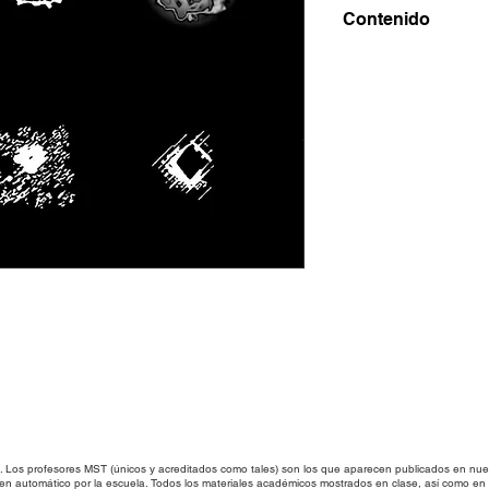
Contenido
Descubre 60 brocha
patrones. Listos p
Archivos .psd
os profesores MST (únicos y acreditados como tales) son los que aparecen publicados en nues
 en automático por la escuela. Todos los materiales académicos mostrados en clase, así como 