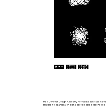
MST Concept Design Academy no cuenta con sucursales. L
tal pero no aparezca en dicha sección será desconocido