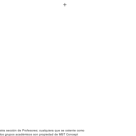
s alpha con diferentes
ara usarse en Photoshop.
tra sección de Profesores; cualquiera que se ostente como
en los grupos académicos son propiedad de MST Concept