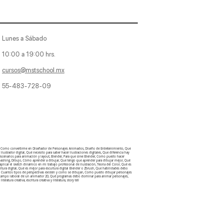
Lunes a Sábado
10:00 a 19:00 hrs.
cursos@mstschool.mx
55-483-728-09
aje, Como convertirme en Diseñador de Personajes Animados, Diseño de Entretenimiento, Que
lustrador digital, Qué necesito para saber hacer ilustraciones digitales, Que diferencia hay
 escenarios para animación y layout, Blender, Para que sirve Blender, Como puedo hacer
otobashing, Dibujo, Cómo aprender a dibujar, Que tengo que aprender para dibujar mejor, Qué
licar el sketch dinámico en mi trabajo profesional de ilustración, Teoria del Color, Qué es
ultura digital, Qué es mejor para escultura digital Blender o Zbrush, Que habilidades debo
ctiva, Cuantos tipos de perspectivas existen y como se dibujan, Como puedo dibujar personajes
 el campo laboral de un animador 2D, Qué programas debo dominar para animar personajes,
iteratura creativa, escritura creativa y literatura, story tell