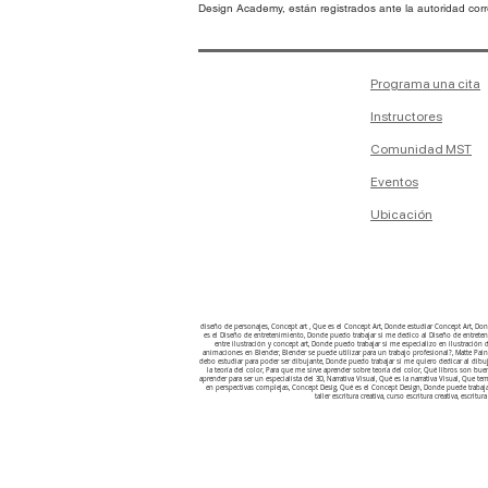
Design Academy, están registrados ante la autoridad corre
Programa una cita
Instructores
Comunidad MST
Eventos
Ubicación
diseño de personajes, Concept art , Que es el Concept Art, Donde estudiar Concept Art, D
es el Diseño de entretenimiento, Donde puedo trabajar si me dedico al Diseño de entretenimi
entre ilustración y concept art, Donde puedo trabajar si me especializo en ilustració
animaciones en Blender, Blender se puede utilizar para un trabajo profesional?, Matte Pain
debo estudiar para poder ser dibujante, Donde puedo trabajar si me quiero dedicar al dibuj
la teoría del color, Para que me sirve aprender sobre teoría del color, Qué libros son bu
aprender para ser un especialista del 3D, Narrativa Visual, Qué es la narrativa Visual, Que 
en perspectivas complejas, Concept Desig, Qué es el Concept Design, Donde puede trabaj
taller escritura creativa, curso escritura creativa, escritura