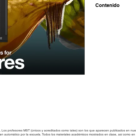
Contenido
Descubre 32 brocha
el diseño de creatu
Photoshop.
Archivos .abr
os profesores MST (únicos y acreditados como tales) son los que aparecen publicados en nues
 en automático por la escuela. Todos los materiales académicos mostrados en clase, así como 