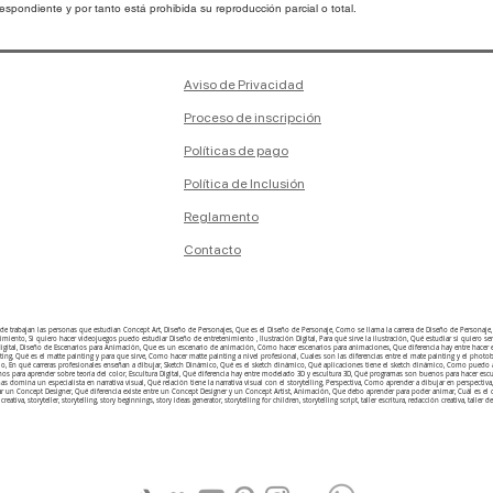
spondiente y por tanto está prohibida su reproducción parcial o total.
Aviso de Privacidad
Proceso de inscripción
Políticas de pago
Política de Inclusión
Reglamento
Contacto
onde trabajan las personas que estudian Concept Art, Diseño de Personajes, Que es el Diseño de Personaje, Como se llama la carrera de Diseño de Person
ento, Si quiero hacer videojuegos puedo estudiar Diseño de entretenimiento , Ilustración Digital, Para qué sirve la ilustración, Qué estudiar si quiero ser i
n digital, Diseño de Escenarios para Animación, Que es un escenario de animación, Cómo hacer escenarios para animaciones, Que diferencia hay entre hacer
ting, Qué es el matte painting y para que sirve, Como hacer matte painting a nivel profesional, Cuales son las diferencias entre el mate painting y el ph
o, En qué carreras profesionales enseñan a dibujar, Sketch Dinámico, Qué es el sketch dinámico, Qué aplicaciones tiene el sketch dinámico, Como puedo ap
enos para aprender sobre teoría del color, Escultura Digital, Qué diferencia hay entre modelado 3D y escultura 3D, Qué programas son buenos para hacer esc
temas domina un especialista en narrativa visual, Qué relación tiene la narrativa visual con el storytelling, Perspectiva, Como aprender a dibujar en perspe
ar un Concept Designer, Qué diferencia existe entre un Concept Designer y un Concept Artist, Animación, Que debo aprender para poder animar, Cuál es
 creativa, storyteller, storytelling, story beginnings, story ideas generator, storytelling for children, storytelling script, taller escritura, redacción creativa, taller de l