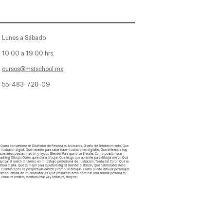
Lunes a Sábado
10:00 a 19:00 hrs.
cursos@mstschool.mx
55-483-728-09
aje, Como convertirme en Diseñador de Personajes Animados, Diseño de Entretenimiento, Que
lustrador digital, Qué necesito para saber hacer ilustraciones digitales, Que diferencia hay
 escenarios para animación y layout, Blender, Para que sirve Blender, Como puedo hacer
otobashing, Dibujo, Cómo aprender a dibujar, Que tengo que aprender para dibujar mejor, Qué
licar el sketch dinámico en mi trabajo profesional de ilustración, Teoria del Color, Qué es
ultura digital, Qué es mejor para escultura digital Blender o Zbrush, Que habilidades debo
ctiva, Cuantos tipos de perspectivas existen y como se dibujan, Como puedo dibujar personajes
 el campo laboral de un animador 2D, Qué programas debo dominar para animar personajes,
iteratura creativa, escritura creativa y literatura, story tell