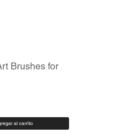
LOG IN
UPS
rt Brushes for
io
regar al carrito