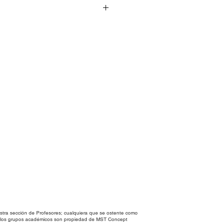
s con diferentes patrones para
ras. Listos para usarse en
tra sección de Profesores; cualquiera que se ostente como
en los grupos académicos son propiedad de MST Concept