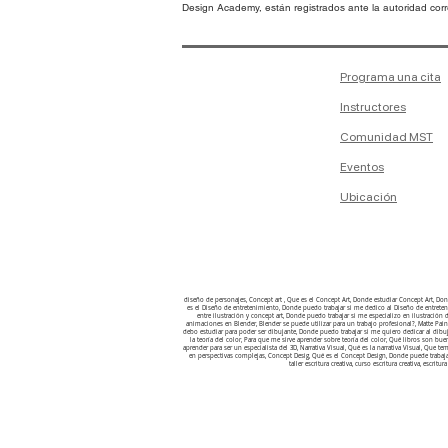
Design Academy, están registrados ante la autoridad corre
Programa una cita
Instructores
Comunidad MST
Eventos
Ubicación
diseño de personajes, Concept art , Que es el Concept Art, Donde estudiar Concept Art, D
es el Diseño de entretenimiento, Donde puedo trabajar si me dedico al Diseño de entretenimi
entre ilustración y concept art, Donde puedo trabajar si me especializo en ilustració
animaciones en Blender, Blender se puede utilizar para un trabajo profesional?, Matte Pain
debo estudiar para poder ser dibujante, Donde puedo trabajar si me quiero dedicar al dibuj
la teoría del color, Para que me sirve aprender sobre teoría del color, Qué libros son bu
aprender para ser un especialista del 3D, Narrativa Visual, Qué es la narrativa Visual, Que 
en perspectivas complejas, Concept Desig, Qué es el Concept Design, Donde puede trabaj
taller escritura creativa, curso escritura creativa, escritura