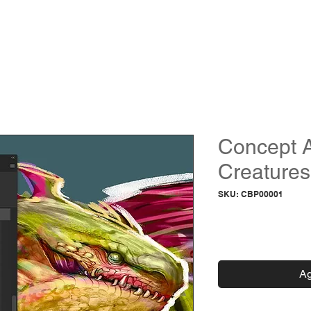
ACADEMIA
PROGRAMAS
STREAMINGS
SHOP
BLOG
GRO
Concept A
Creatures
SKU: CBP00001
Prec
$30.00
Ag