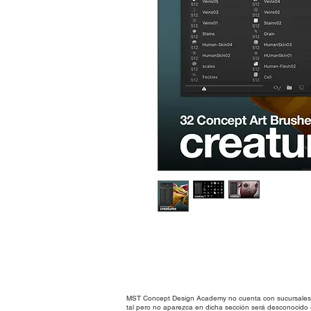
MST Concept Design Academy no cuenta con sucursales. L
tal pero no aparezca en dicha sección será desconocido