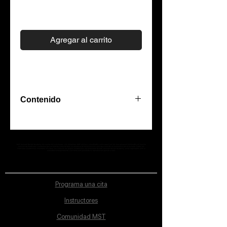
Precio
$0.00
Agregar al carrito
Contenido
Descarga toda la colección de los
markadores COPIC® para
Photoshop. Podrás instalar directo
MST Concept Design Academy no cuenta con sucursales. Los profesores MST (únicos y acreditados como tales) son los que aparecen publicados en nuestra
sección de Profesores; cualquiera que se ostente como tal pero no aparezca en dicha sección será desconocido en automático por la escuela. Todos los
en cualquier versión de
materiales académicos mostrados en clase, así como en los grupos académicos son propiedad de MST Concept Design Academy, están registrados ante la
autoridad correspondiente y por tanto está prohibida su reproducción parcial o total.
Photoshop. Tendrás en tus
herramientas esta paleta basada
en la paleta oficial de COPIC®. 358
Programa una cita
Colores en formato digital.
Instructores
Comunidad MST