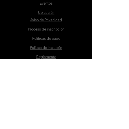
Eventos
Ubicación
Aviso de Privacidad
Proceso de inscripción
Políticas de pago
Política de Inclusión
Reglamento
Contacto
Lunes a Sábado
10:00 a 19:00 hrs.
cursos@mstschool.mx
55-483-728-09