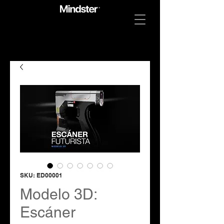
SKU: ED00001
Modelo 3D:
Escáner