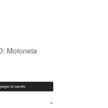
LOG IN
UPS
D: Motoneta
o
regar al carrito