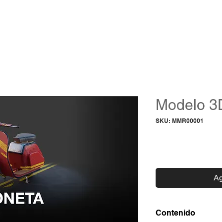
ACADEMIA
PROGRAMAS
STREAMINGS
SHOP
BLOG
GRO
Modelo 3
SKU: MMR00001
Preci
$0.00
Ag
Contenido