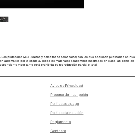
Modelo 3D para Bl
Prueba este nuevo 
como prop dentro d
Contiene archivos 
Archivo .blend
os profesores MST (únicos y acreditados como tales) son los que aparecen publicados en nues
 en automático por la escuela. Todos los materiales académicos mostrados en clase, así como 
spondiente y por tanto está prohibida su reproducción parcial o total.
Aviso de Privacidad
Proceso de inscripción
Políticas de pago
Política de Inclusión
Reglamento
Contacto