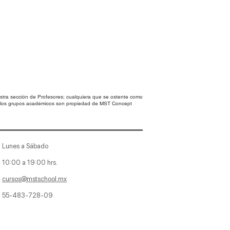
ender
modelo 3D, perfecto para uso
e escenas digitales en Blender.
de texturas.
tra sección de Profesores; cualquiera que se ostente como
en los grupos académicos son propiedad de MST Concept
Lunes a Sábado
10:00 a 19:00 hrs.
cursos@mstschool.mx
55-483-728-09