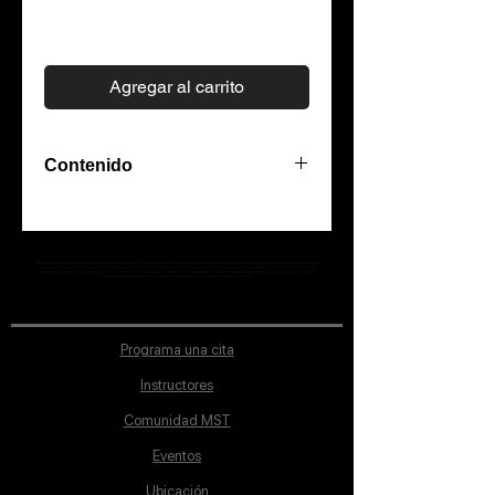
Precio
$100.00
Agregar al carrito
Contenido
Crash Test Dummy para Blender.
Prueba este nuevo modelo 3D
MST Concept Design Academy no cuenta con sucursales. Los profesores MST (únicos y acreditados como tales) son los que aparecen publicados en nuestra
sección de Profesores; cualquiera que se ostente como tal pero no aparezca en dicha sección será desconocido en automático por la escuela. Todos los
femenino, perfecto para realizar
materiales académicos mostrados en clase, así como en los grupos académicos son propiedad de MST Concept Design Academy, están registrados ante la
autoridad correspondiente y por tanto está prohibida su reproducción parcial o total.
pruebas de animación, incluye rig
de personaje para mejor
manipulación del modelo digital.
Programa una cita
Instructores
Archivo .blend
Comunidad MST
Eventos
Ubicación