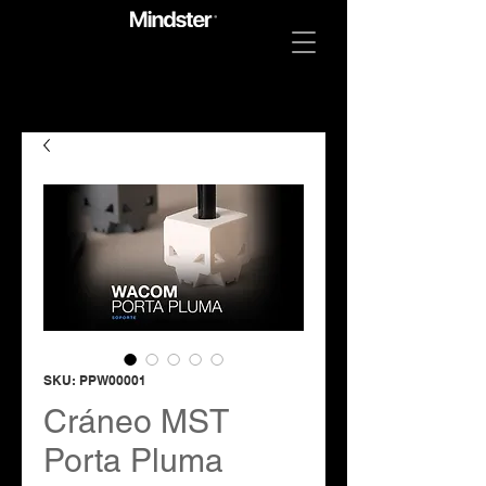
SKU: PPW00001
Cráneo MST
Porta Pluma