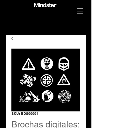
SKU: BDS00001
Brochas digitales: