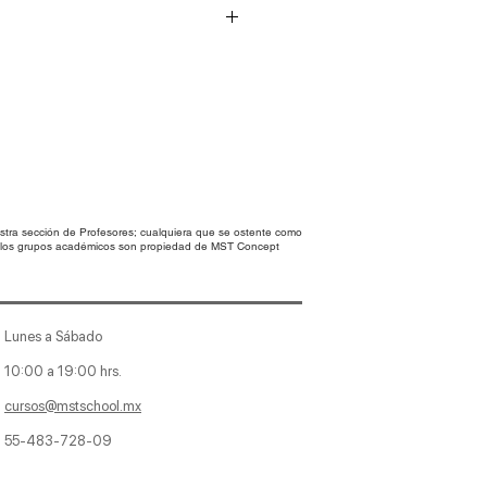
n ayuda de este set
eé retícula de perspectiva para
interesantes. Archivos .jpg
tra sección de Profesores; cualquiera que se ostente como
en los grupos académicos son propiedad de MST Concept
Lunes a Sábado
10:00 a 19:00 hrs.
cursos@mstschool.mx
55-483-728-09