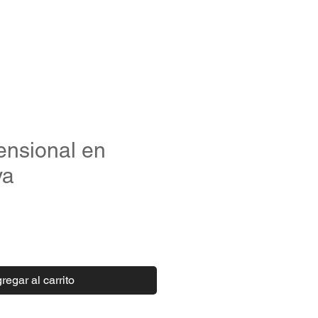
LOG IN
UPS
mensional en
va
o
regar al carrito