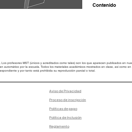
Contenido
Dibuja y diseña co
tridimensional, pos
generar vistas más 
os profesores MST (únicos y acreditados como tales) son los que aparecen publicados en nues
 en automático por la escuela. Todos los materiales académicos mostrados en clase, así como 
spondiente y por tanto está prohibida su reproducción parcial o total.
Aviso de Privacidad
Proceso de inscripción
Políticas de pago
Política de Inclusión
Reglamento