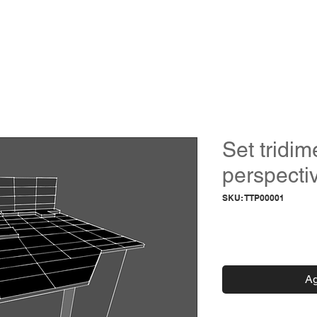
ACADEMIA
PROGRAMAS
STREAMINGS
SHOP
BLOG
GRO
Set tridi
perspecti
SKU: TTP00001
Preci
$0.00
Ag