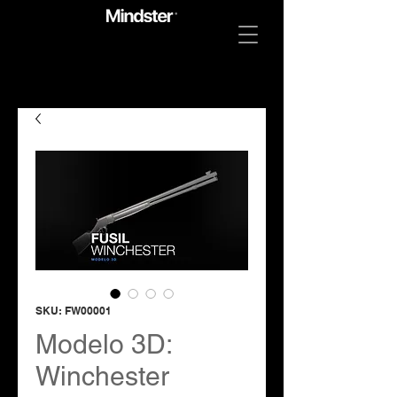
SKU: FW00001
Modelo 3D:
Winchester