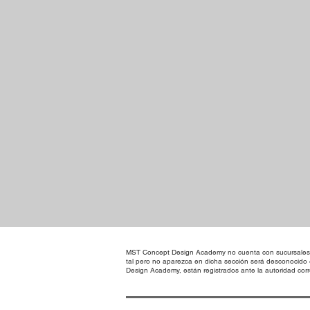
MST Concept Design Academy no cuenta con sucursales. L
tal pero no aparezca en dicha sección será desconocido
Design Academy, están registrados ante la autoridad corre