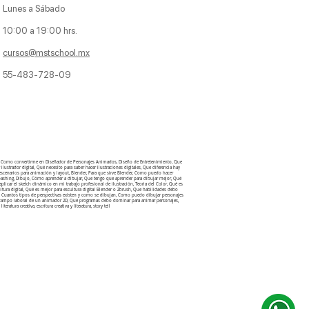
Lunes a Sábado
10:00 a 19:00 hrs.
cursos@mstschool.mx
55-483-728-09
aje, Como convertirme en Diseñador de Personajes Animados, Diseño de Entretenimiento, Que
lustrador digital, Qué necesito para saber hacer ilustraciones digitales, Que diferencia hay
 escenarios para animación y layout, Blender, Para que sirve Blender, Como puedo hacer
otobashing, Dibujo, Cómo aprender a dibujar, Que tengo que aprender para dibujar mejor, Qué
licar el sketch dinámico en mi trabajo profesional de ilustración, Teoria del Color, Qué es
ultura digital, Qué es mejor para escultura digital Blender o Zbrush, Que habilidades debo
ctiva, Cuantos tipos de perspectivas existen y como se dibujan, Como puedo dibujar personajes
 el campo laboral de un animador 2D, Qué programas debo dominar para animar personajes,
iteratura creativa, escritura creativa y literatura, story tell