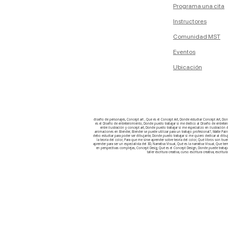
Programa una cita
Instructores
Comunidad MST
Eventos
Ubicación
diseño de personajes, Concept art , Que es el Concept Art, Donde estudiar Concept Art, D
es el Diseño de entretenimiento, Donde puedo trabajar si me dedico al Diseño de entretenimi
entre ilustración y concept art, Donde puedo trabajar si me especializo en ilustració
animaciones en Blender, Blender se puede utilizar para un trabajo profesional?, Matte Pain
debo estudiar para poder ser dibujante, Donde puedo trabajar si me quiero dedicar al dibuj
la teoría del color, Para que me sirve aprender sobre teoría del color, Qué libros son bu
aprender para ser un especialista del 3D, Narrativa Visual, Qué es la narrativa Visual, Que 
en perspectivas complejas, Concept Desig, Qué es el Concept Design, Donde puede trabaj
taller escritura creativa, curso escritura creativa, escritura