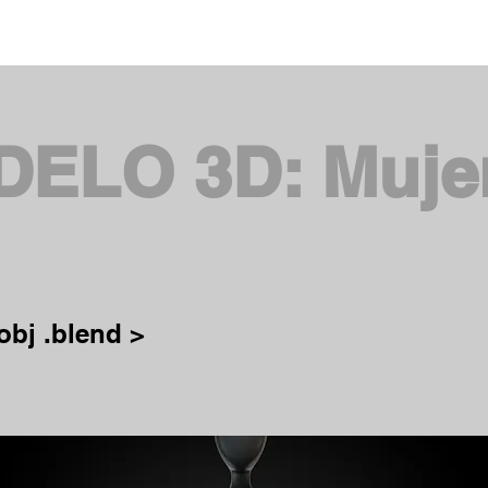
ACADEMIA
PROGRAMAS
STREAMINGS
SHOP
BLOG
GRO
ELO 3D: Muje
obj .blend >