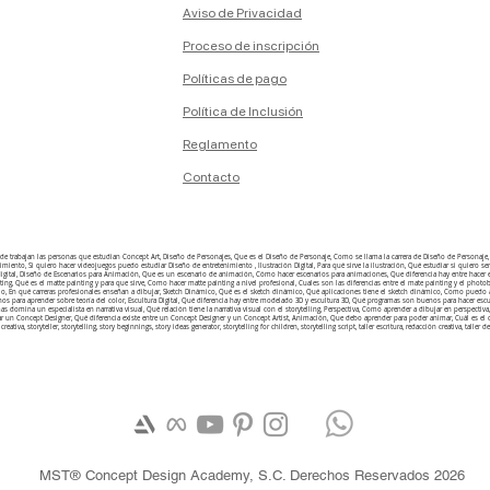
Aviso de Privacidad
Proceso de inscripción
Políticas de pago
Política de Inclusión
Reglamento
Contacto
onde trabajan las personas que estudian Concept Art, Diseño de Personajes, Que es el Diseño de Personaje, Como se llama la carrera de Diseño de Person
ento, Si quiero hacer videojuegos puedo estudiar Diseño de entretenimiento , Ilustración Digital, Para qué sirve la ilustración, Qué estudiar si quiero ser i
n digital, Diseño de Escenarios para Animación, Que es un escenario de animación, Cómo hacer escenarios para animaciones, Que diferencia hay entre hacer
ting, Qué es el matte painting y para que sirve, Como hacer matte painting a nivel profesional, Cuales son las diferencias entre el mate painting y el ph
o, En qué carreras profesionales enseñan a dibujar, Sketch Dinámico, Qué es el sketch dinámico, Qué aplicaciones tiene el sketch dinámico, Como puedo ap
enos para aprender sobre teoría del color, Escultura Digital, Qué diferencia hay entre modelado 3D y escultura 3D, Qué programas son buenos para hacer esc
temas domina un especialista en narrativa visual, Qué relación tiene la narrativa visual con el storytelling, Perspectiva, Como aprender a dibujar en perspe
ar un Concept Designer, Qué diferencia existe entre un Concept Designer y un Concept Artist, Animación, Que debo aprender para poder animar, Cuál es
 creativa, storyteller, storytelling, story beginnings, story ideas generator, storytelling for children, storytelling script, taller escritura, redacción creativa, taller de l
MST® Concept Design Academy, S.C. Derechos Reservados 2026