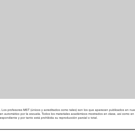
os profesores MST (únicos y acreditados como tales) son los que aparecen publicados en nues
 en automático por la escuela. Todos los materiales académicos mostrados en clase, así como 
spondiente y por tanto está prohibida su reproducción parcial o total.