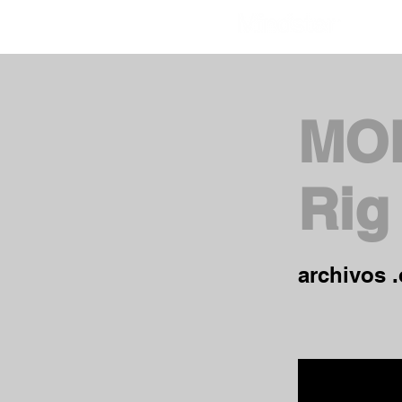
MOD
Rig
archivos .