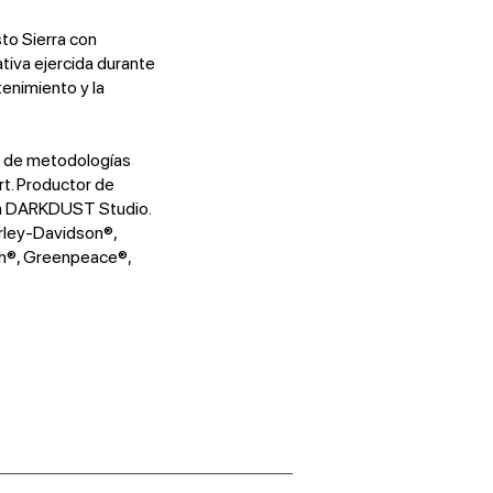
to Sierra con
ativa ejercida durante
tenimiento y la
r de metodologías
t. Productor de
en DARKDUST Studio.
rley-Davidson®,
h®, Greenpeace®,