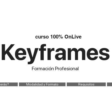
ACADEMIA
PROGRAMAS
STREAMINGS
SHOP
BLOG
GRO
curso 100% OnLive
Keyframes
Formación Profesional
erás?
Modalidad y Formato
Requisitos